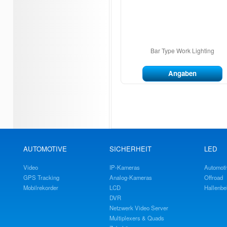
Bar Type Work Lighting
Angaben
AUTOMOTIVE
SICHERHEIT
LED
Video
IP-Kameras
Automoti
GPS Tracking
Analog-Kameras
Offroad
Mobilrekorder
LCD
Hallenbe
DVR
Netzwerk Video Server
Multiplexers & Quads