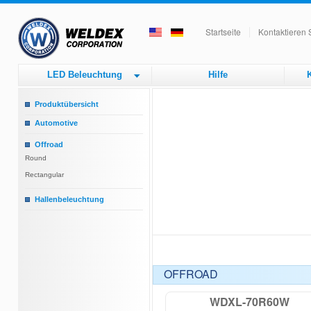
Startseite
Kontaktieren 
LED Beleuchtung
Hilfe
K
Produktübersicht
Automotive
Headlamps
Offroad
Tail Lamps
Round
Arbeitsscheinwerfer
Rectangular
Rundumleuchten
Hallenbeleuchtung
Interior Lights
Hallenbeleuchtung
Strip Lights
Röhre
OFFROAD
WDXL-70R60W