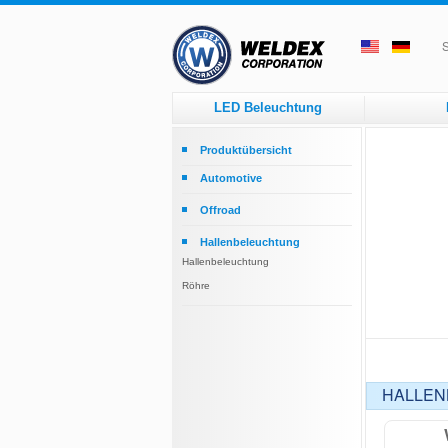
S
LED Beleuchtung
Produktübersicht
Automotive
Headlamps
Offroad
Tail Lamps
Round
Hallenbeleuchtung
Arbeitsscheinwerfer
Rectangular
Hallenbeleuchtung
Rundumleuchten
Röhre
Interior Lights
Strip Lights
HALLE