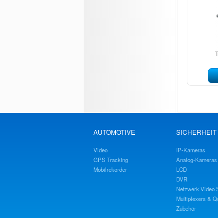
AUTOMOTIVE
SICHERHEIT
Video
IP-Kameras
GPS Tracking
Analog-Kameras
Mobilrekorder
LCD
DVR
Netzwerk Video 
Multiplexers & 
Zubehör