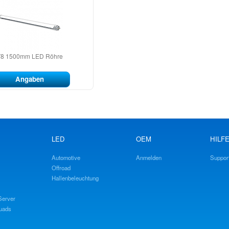
T8 1500mm LED Röhre
Angaben
LED
OEM
HILF
Automotive
Anmelden
Support
Offroad
Hallenbeleuchtung
Server
Quads