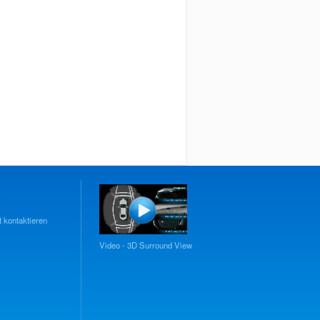
E
 kontaktieren
Video - 3D Surround View