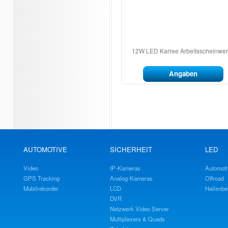
12W LED Karree Arbeitsscheinwer
Angaben
AUTOMOTIVE
SICHERHEIT
LED
Video
IP-Kameras
Automoti
GPS Tracking
Analog-Kameras
Offroad
Mobilrekorder
LCD
Hallenbe
DVR
Netzwerk Video Server
Multiplexers & Quads