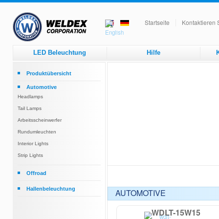
Startseite
Kontaktieren 
LED Beleuchtung
Hilfe
K
Produktübersicht
Automotive
Headlamps
Tail Lamps
Arbeitsscheinwerfer
Rundumleuchten
Interior Lights
Strip Lights
Offroad
Round
Hallenbeleuchtung
AUTOMOTIVE
Rectangular
Hallenbeleuchtung
WDLT-15W15
Röhre